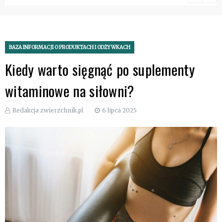
ze sportem i
treningiem
BAZA INFORMACJI O PRODUKTACH I ODŻYWKACH
Kiedy warto sięgnąć po suplementy
witaminowe na siłowni?
Redakcja zwierzchnik.pl
6 lipca 2025