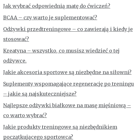
Jak wybrać odpowiednią matę do ćwiczeń?
BCAA – czy warto je suplementować?
Odżywki przedtreningowe – co zawierają i kiedy je
stosować?
Kreatyna – wszystko, co musisz wiedzieć o tej
odżywce.
Jakie akcesoria sportowe są niezbędne na siłowni?
Suplementy wspomagające regenerację po treningu
– jakie są najskuteczniejsze?
Najlepsze odżywki białkowe na masę mięśniową –
co warto wybrać?
Jakie produkty treningowe są niezbędnikiem
początkującego sportowca?