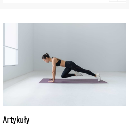
ze sportem i
treningiem
Artykuły