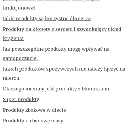
funkcjonował
Jakie produkty są korzystne dla serca
Produkty na kłopoty z sercem i szwankujący układ
krążenia
Jak poszczególne produkty mogą wpływać na
samopoczucie.
Jakich produktów spożywczych nie należy łączyć na
talerzu.
Dlaczego musimy jeść produkty z błonnikiem
Super produkty
Produkty zbożowe w diecie
Produkty na budowę masy